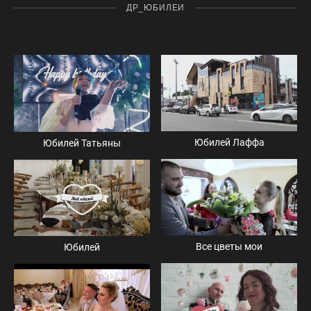
ДР_ЮБИЛЕИ
Юбилей Лаффа
Юбилей Татьяны
Все цветы мои
Юбилей