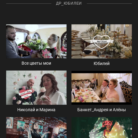
ДР_ЮБИЛЕИ
Все цветы мои
Юбилей
Банкет_Андрея и Алёны
Николай и Марина