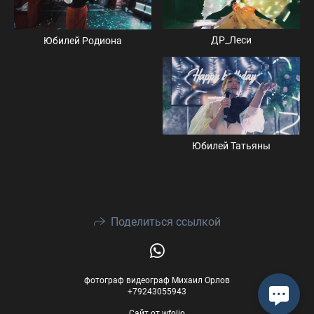
ДР_Леси
Юбилей Родиона
Юбилей Татьяны
Поделиться ссылкой
фотограф видеограф Михаил Орлов
+79243055943
Сайт от
wfolio